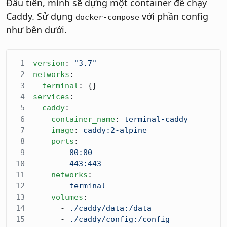
Đầu tiên, mình sẽ dựng một container để chạy
Caddy. Sử dụng
với phần config
docker-compose
như bên dưới.
version
: 
"3.7"
networks
:
  terminal
: {}
services
:
  caddy
:
    container_name
: 
terminal-caddy
    image
: 
caddy:2-alpine
    ports
:
      - 
80:80
      - 
443:443
    networks
:
      - 
terminal
    volumes
:
      - 
./caddy/data:/data
      - 
./caddy/config:/config