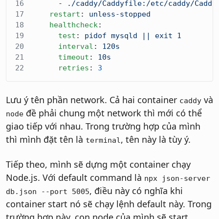
      - 
./caddy/Caddyfile:/etc/caddy/Caddy
    restart
: 
unless-stopped
    healthcheck
:
      test
: 
pidof mysqld || exit 1
      interval
: 
120s
      timeout
: 
10s
      retries
: 
3
Lưu ý tên phần network. Cả hai container
và
caddy
đề phải chung một network thì mới có thể
node
giao tiếp với nhau. Trong trường hợp của mình
thì mình đặt tên là
, tên này là tùy ý.
terminal
Tiếp theo, mình sẽ dựng một container chạy
Node.js. Với default command là
npx json-server
, điều này có nghĩa khi
db.json --port 5005
container start nó sẽ chạy lệnh default này. Trong
trường hợp này, con node của mình sẽ start