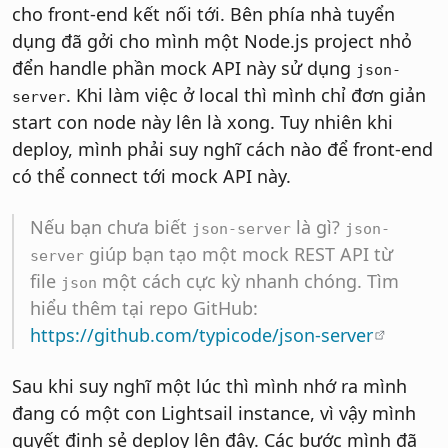
cho front-end kết nối tới. Bên phía nhà tuyển
dụng đã gởi cho mình một Node.js project nhỏ
đển handle phần mock API này sử dụng
json-
. Khi làm việc ở local thì mình chỉ đơn giản
server
start con node này lên là xong. Tuy nhiên khi
deploy, mình phải suy nghĩ cách nào để front-end
có thể connect tới mock API này.
Nếu bạn chưa biết
là gì?
json-server
json-
giúp bạn tạo một mock REST API từ
server
file
một cách cực kỳ nhanh chóng. Tìm
json
hiểu thêm tại repo GitHub:
https://github.com/typicode/json-server
Sau khi suy nghĩ một lúc thì mình nhớ ra mình
đang có một con Lightsail instance, vì vậy mình
quyết định sẻ deploy lên đây. Các bước mình đã