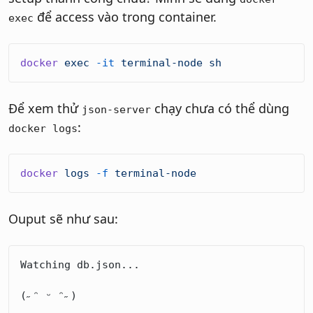
để access vào trong container.
exec
docker
 exec
 -it
 terminal-node
 sh
Để xem thử
chạy chưa có thể dùng
json-server
:
docker logs
docker
 logs
 -f
 terminal-node
Ouput sẽ như sau:
Watching db.json...
(˶ᵔ ᵕ ᵔ˶)