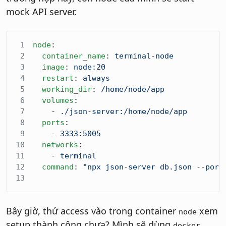
mock API server.
node
:
  container_name
: 
terminal-node
  image
: 
node:20
  restart
: 
always
  working_dir
: 
/home/node/app
  volumes
:
    - 
./json-server:/home/node/app
  ports
:
    - 
3333:5005
  networks
:
    - 
terminal
  command
: 
"npx json-server db.json --port
Bây giờ, thử access vào trong container
xem
node
setup thành công chưa? Mình sẽ dùng
docker